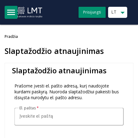
menu
arrow_drop_down
LT
Prisijungti
Pradžia
Slaptažodžio atnaujinimas
Slaptažodžio atnaujinimas
Prašome įvesti el. pašto adresą, kurį naudojote
kurdami paskyrą. Nuoroda slaptažodžiui pakeisti bus
išsiųsta nurodytu el. pašto adresu.
El. paštas