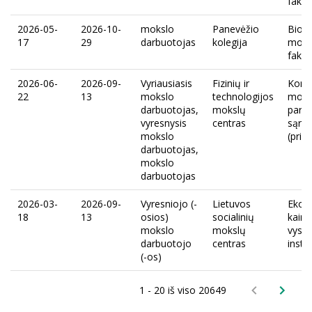
fakul
2026-05-
2026-10-
mokslo
Panevėžio
Biom
17
29
darbuotojas
kolegija
moks
fakul
2026-06-
2026-09-
Vyriausiasis
Fizinių ir
Konk
22
13
mokslo
technologijos
moksl
darbuotojas,
mokslų
parei
vyresnysis
centras
sąra
mokslo
(pri
darbuotojas,
mokslo
darbuotojas
2026-03-
2026-09-
Vyresniojo (-
Lietuvos
Ekon
18
13
osios)
socialinių
kaim
mokslo
mokslų
vyst
darbuotojo
centras
insti
(-os)
1 - 20 iš viso 20649