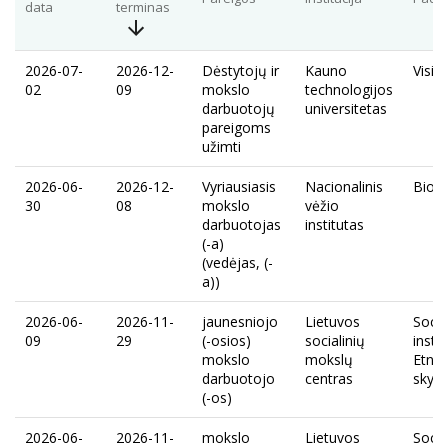
data
terminas
2026-07-
2026-12-
Dėstytojų ir
Kauno
Visi
02
09
mokslo
technologijos
darbuotojų
universitetas
pareigoms
užimti
2026-06-
2026-12-
Vyriausiasis
Nacionalinis
Biob
30
08
mokslo
vėžio
darbuotojas
institutas
(-a)
(vedėjas, (-
a))
2026-06-
2026-11-
jaunesniojo
Lietuvos
Socio
09
29
(-osios)
socialinių
instit
mokslo
mokslų
Etnin
darbuotojo
centras
skyri
(-os)
2026-06-
2026-11-
mokslo
Lietuvos
Socio