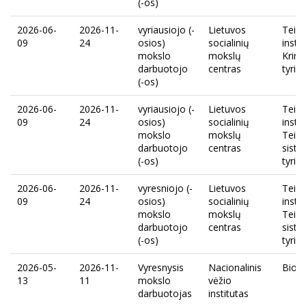
(-os)
2026-06-
2026-11-
vyriausiojo (-
Lietuvos
Teisė
09
24
osios)
socialinių
instit
mokslo
mokslų
Krimi
darbuotojo
centras
tyrim
(-os)
2026-06-
2026-11-
vyriausiojo (-
Lietuvos
Teisė
09
24
osios)
socialinių
instit
mokslo
mokslų
Teisi
darbuotojo
centras
sist
(-os)
tyrim
2026-06-
2026-11-
vyresniojo (-
Lietuvos
Teisė
09
24
osios)
socialinių
instit
mokslo
mokslų
Teisi
darbuotojo
centras
sist
(-os)
tyrim
2026-05-
2026-11-
Vyresnysis
Nacionalinis
Biob
13
11
mokslo
vėžio
darbuotojas
institutas