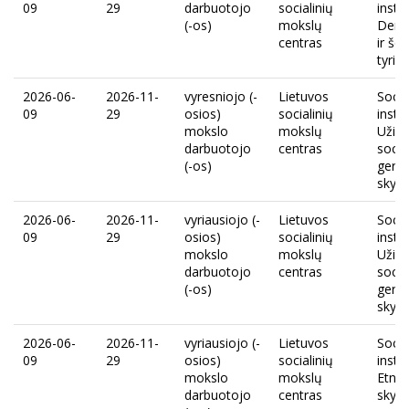
09
29
darbuotojo
socialinių
instit
(-os)
mokslų
Demo
centras
ir še
tyrim
2026-06-
2026-11-
vyresniojo (-
Lietuvos
Socio
09
29
osios)
socialinių
instit
mokslo
mokslų
Užim
darbuotojo
centras
socia
(-os)
gerov
skyri
2026-06-
2026-11-
vyriausiojo (-
Lietuvos
Socio
09
29
osios)
socialinių
instit
mokslo
mokslų
Užim
darbuotojo
centras
socia
(-os)
gerov
skyri
2026-06-
2026-11-
vyriausiojo (-
Lietuvos
Socio
09
29
osios)
socialinių
instit
mokslo
mokslų
Etnin
darbuotojo
centras
skyri