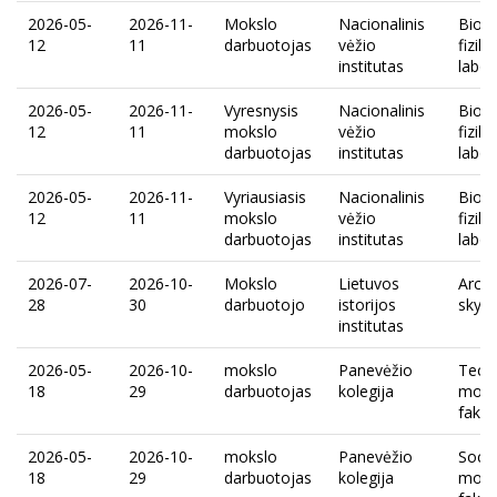
2026-05-
2026-11-
Mokslo
Nacionalinis
Biome
12
11
darbuotojas
vėžio
fizik
institutas
labor
2026-05-
2026-11-
Vyresnysis
Nacionalinis
Biome
12
11
mokslo
vėžio
fizik
darbuotojas
institutas
labor
2026-05-
2026-11-
Vyriausiasis
Nacionalinis
Biome
12
11
mokslo
vėžio
fizik
darbuotojas
institutas
labor
2026-07-
2026-10-
Mokslo
Lietuvos
Arche
28
30
darbuotojo
istorijos
skyri
institutas
2026-05-
2026-10-
mokslo
Panevėžio
Tech
18
29
darbuotojas
kolegija
moks
fakul
2026-05-
2026-10-
mokslo
Panevėžio
Socia
18
29
darbuotojas
kolegija
moks